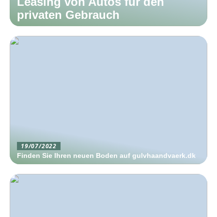
Leasing von Autos für den
privaten Gebrauch
19/07/2022
Finden Sie Ihren neuen Boden auf gulvhaandvaerk.dk