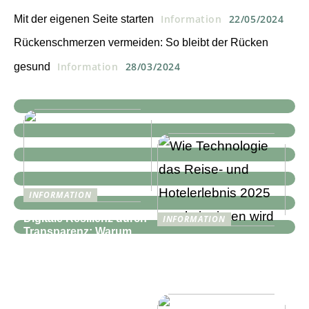
Information
22/05/2024
Mit der eigenen Seite starten
Rückenschmerzen vermeiden: So bleibt der Rücken
Information
28/03/2024
gesund
INFORMATION
Digitale Resilienz durch
INFORMATION
Transparenz: Warum
Wie Technologie das
moderne IT-
Reise- und
Infrastrukturen mehr als
Hotelerlebnis 2025
nur Monitoring
revolutionieren wird
benötigen