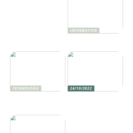
INFORMATION
Was ist Shisha und wie
funktioniert sie?
TECHNOLOGIE
24/10/2022
Vier gute Gründe für
Erlebe die Welt mit dem,
eine Silikon tastatur
den du am meisten
liebst