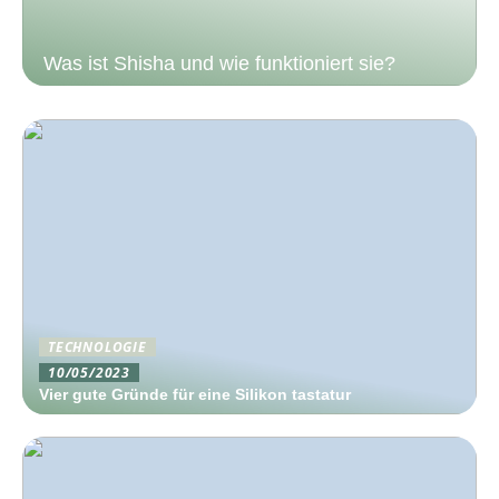
Was ist Shisha und wie funktioniert sie?
TECHNOLOGIE
10/05/2023
Vier gute Gründe für eine Silikon tastatur