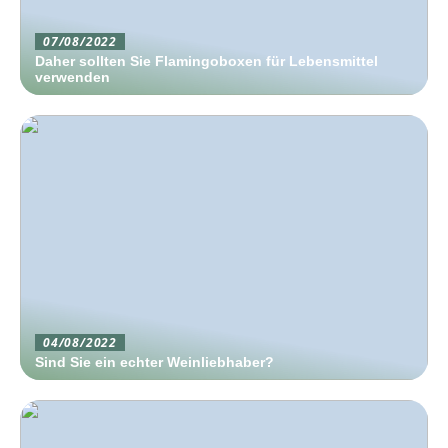
07/08/2022
Daher sollten Sie Flamingoboxen für Lebensmittel
verwenden
04/08/2022
Sind Sie ein echter Weinliebhaber?