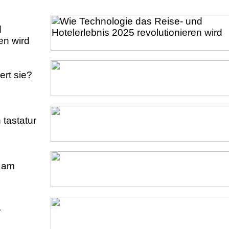
d
en wird
ert sie?
 tastatur
u am
r