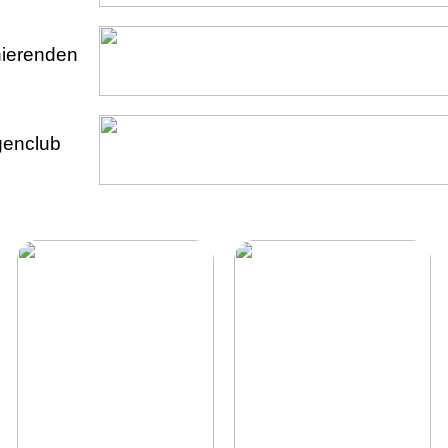
onierenden
genclub