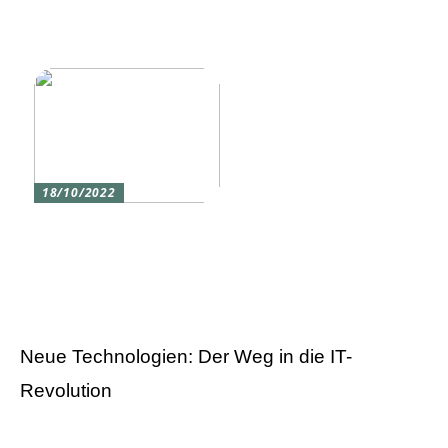
Vier gute Gründe für
Erlebe die Welt mit dem,
eine Silikon tastatur
den du am meisten
liebst
18/10/2022
Versicherung 101: Was
Sie über
Versicherungen wissen
sollten
Neue Technologien: Der Weg in die IT-
Revolution