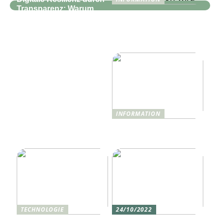
Transparenz: Warum
Wie Technologie das
moderne IT-
Reise- und
Infrastrukturen mehr als
Hotelerlebnis 2025
nur Monitoring
revolutionieren wird
benötigen
INFORMATION
Was ist Shisha und wie
funktioniert sie?
TECHNOLOGIE
24/10/2022