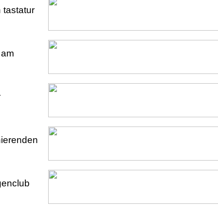
 tastatur
u am
r
onierenden
genclub