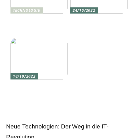
TECHNOLOGIE
24/10/2022
Vier gute Gründe für
Erlebe die Welt mit dem,
eine Silikon tastatur
den du am meisten
liebst
18/10/2022
Versicherung 101: Was
Sie über
Versicherungen wissen
sollten
Neue Technologien: Der Weg in die IT-
Revolution