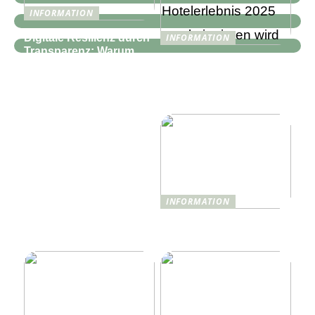
INFORMATION
Digitale Resilienz durch
INFORMATION
Transparenz: Warum
Wie Technologie das
moderne IT-
Reise- und
Infrastrukturen mehr als
Hotelerlebnis 2025
nur Monitoring
revolutionieren wird
benötigen
INFORMATION
Was ist Shisha und wie
funktioniert sie?