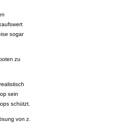
en
kaufswert
eise sogar
eboten zu
ealistisch
hop sein
ops schützt.
Lösung von z.