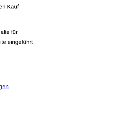
nen Kauf
lte für
ite eingeführt
igen