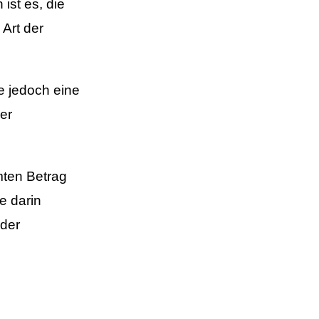
ist es, die
 Art der
e jedoch eine
er
mmten Betrag
e darin
oder