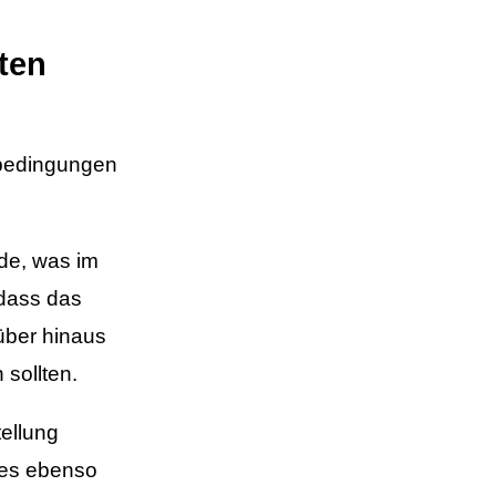
ften
sbedingungen
rde, was im
 dass das
rüber hinaus
 sollten.
tellung
 es ebenso