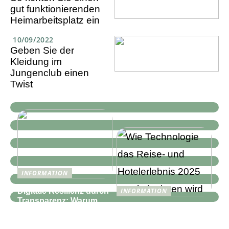
gut funktionierenden
Heimarbeitsplatz ein
10/09/2022
Geben Sie der
Kleidung im
Jungenclub einen
Twist
INFORMATION
Digitale Resilienz durch
INFORMATION
Transparenz: Warum
Wie Technologie das
moderne IT-
Reise- und
Infrastrukturen mehr als
Hotelerlebnis 2025