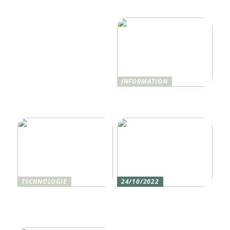
nur Monitoring
revolutionieren wird
benötigen
INFORMATION
Was ist Shisha und wie
funktioniert sie?
TECHNOLOGIE
24/10/2022
Vier gute Gründe für
Erlebe die Welt mit dem,
eine Silikon tastatur
den du am meisten
liebst