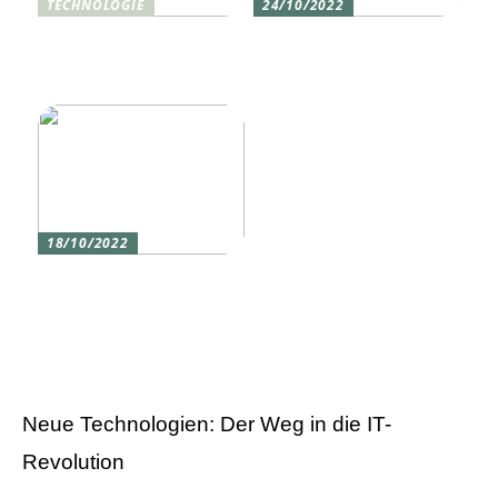
TECHNOLOGIE
24/10/2022
Vier gute Gründe für
Erlebe die Welt mit dem,
eine Silikon tastatur
den du am meisten
liebst
18/10/2022
Versicherung 101: Was
Sie über
Versicherungen wissen
sollten
Neue Technologien: Der Weg in die IT-
Revolution