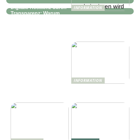
Digitale Resilienz durch
INFORMATION
Transparenz: Warum
Wie Technologie das
moderne IT-
Reise- und
Infrastrukturen mehr als
Hotelerlebnis 2025
nur Monitoring
revolutionieren wird
benötigen
INFORMATION
Was ist Shisha und wie
funktioniert sie?