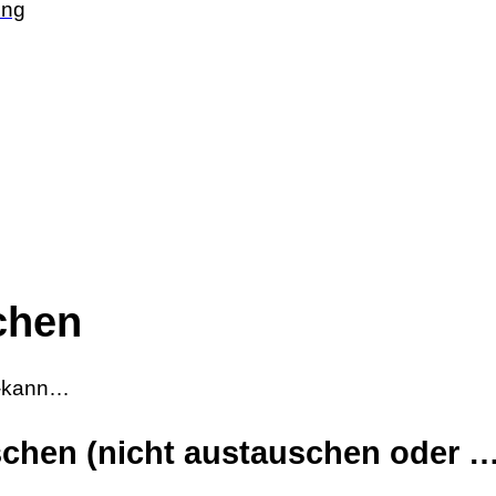
ing
chen
ie-kann…
schen (nicht austauschen oder 