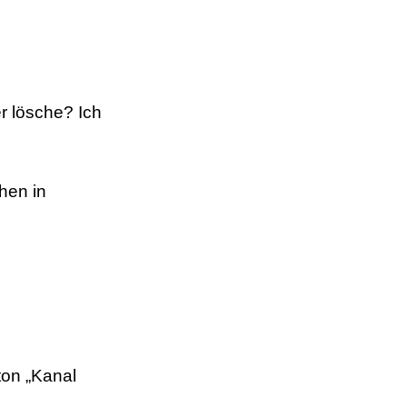
r lösche? Ich
hen in
ton „Kanal