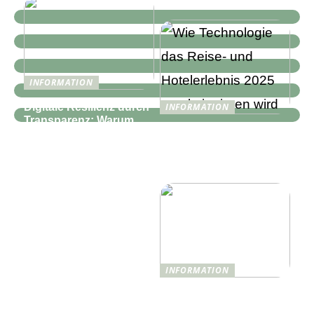
INFORMATION
Digitale Resilienz durch
INFORMATION
Transparenz: Warum
Wie Technologie das
moderne IT-
Reise- und
Infrastrukturen mehr als
Hotelerlebnis 2025
nur Monitoring
revolutionieren wird
benötigen
INFORMATION
Was ist Shisha und wie
funktioniert sie?