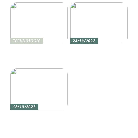
TECHNOLOGIE
24/10/2022
Vier gute Gründe für
Erlebe die Welt mit dem,
eine Silikon tastatur
den du am meisten
liebst
18/10/2022
Versicherung 101: Was
Sie über
Versicherungen wissen
sollten