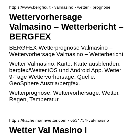
http s://www.bergfex.it › valmasino › wetter › prognose
Wettervorhersage
Valmasino – Wetterbericht –
BERGFEX
BERGFEX-Wetterprognose Valmasino –
Wettervorhersage Valmasino – Wetterbericht
Wetter Valmasino. Karte. Karte ausblenden.
bergfex/Wetter iOS und Android App. Wetter
9-Tage Wettervorhersage. Quelle:
GeoSphere Austria/bergfex.
Wetterprognose, Wettervorhersage, Wetter,
Regen, Temperatur
http s://kachelmannwetter.com › 6534734-val-masino
Wetter Val Masino |