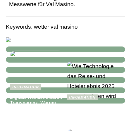
Messwerte für Val Masino.
Keywords: wetter val masino
INFORMATION
Digitale Resilienz durch
INFORMATION
Transparenz: Warum
Wie Technologie das
moderne IT-
Reise- und
Infrastrukturen mehr als
Hotelerlebnis 2025
nur Monitoring
revolutionieren wird
benötigen