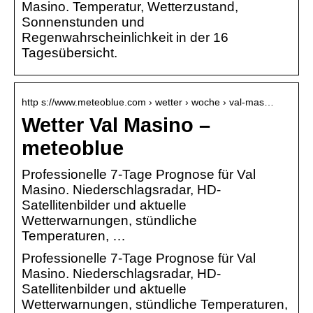
Masino. Temperatur, Wetterzustand,
Sonnenstunden und
Regenwahrscheinlichkeit in der 16
Tagesübersicht.
http s://www.meteoblue.com › wetter › woche › val-mas…
Wetter Val Masino –
meteoblue
Professionelle 7-Tage Prognose für Val
Masino. Niederschlagsradar, HD-
Satellitenbilder und aktuelle
Wetterwarnungen, stündliche
Temperaturen, …
Professionelle 7-Tage Prognose für Val
Masino. Niederschlagsradar, HD-
Satellitenbilder und aktuelle
Wetterwarnungen, stündliche Temperaturen,