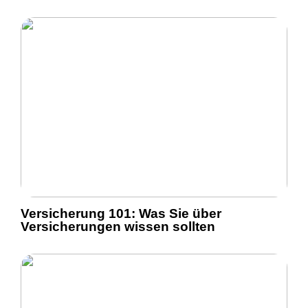
Versicherung 101: Was Sie über
Versicherungen wissen sollten