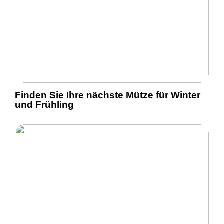
Finden Sie Ihre nächste Mütze für Winter
und Frühling