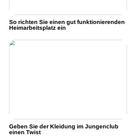
So richten Sie einen gut funktionierenden
Heimarbeitsplatz ein
Geben Sie der Kleidung im Jungenclub
einen Twist