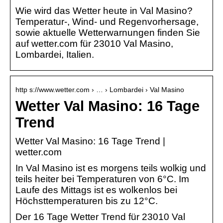
Wie wird das Wetter heute in Val Masino?
Temperatur-, Wind- und Regenvorhersage,
sowie aktuelle Wetterwarnungen finden Sie
auf wetter.com für 23010 Val Masino,
Lombardei, Italien.
http s://www.wetter.com › … › Lombardei › Val Masino
Wetter Val Masino: 16 Tage
Trend
Wetter Val Masino: 16 Tage Trend |
wetter.com
In Val Masino ist es morgens teils wolkig und
teils heiter bei Temperaturen von 6°C. Im
Laufe des Mittags ist es wolkenlos bei
Höchsttemperaturen bis zu 12°C.
Der 16 Tage Wetter Trend für 23010 Val