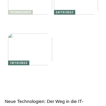
TECHNOLOGIE
24/10/2022
Vier gute Gründe für
Erlebe die Welt mit dem,
eine Silikon tastatur
den du am meisten
liebst
18/10/2022
Versicherung 101: Was
Sie über
Versicherungen wissen
sollten
Neue Technologien: Der Weg in die IT-