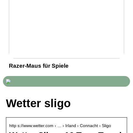
Razer-Maus für Spiele
Wetter sligo
http s://www.wetter.com › … › Irland › Connacht › Sligo