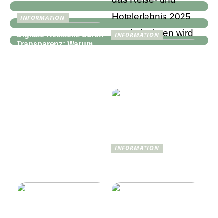
INFORMATION
Digitale Resilienz durch
INFORMATION
Transparenz: Warum
Wie Technologie das
moderne IT-
Reise- und
Infrastrukturen mehr als
Hotelerlebnis 2025
nur Monitoring
revolutionieren wird
benötigen
INFORMATION
Was ist Shisha und wie
funktioniert sie?