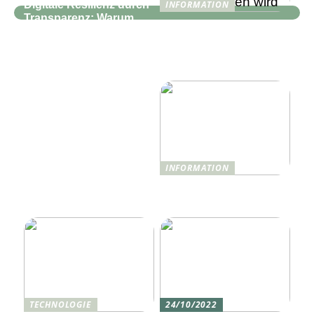
Digitale Resilienz durch
INFORMATION
Transparenz: Warum
Wie Technologie das
moderne IT-
Reise- und
Infrastrukturen mehr als
Hotelerlebnis 2025
nur Monitoring
revolutionieren wird
benötigen
INFORMATION
Was ist Shisha und wie
funktioniert sie?
TECHNOLOGIE
24/10/2022