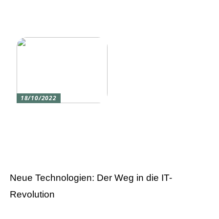
Vier gute Gründe für
Erlebe die Welt mit dem,
eine Silikon tastatur
den du am meisten
liebst
18/10/2022
Versicherung 101: Was
Sie über
Versicherungen wissen
sollten
Neue Technologien: Der Weg in die IT-
Revolution