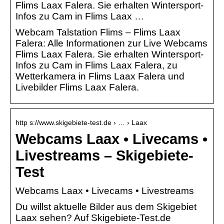
Flims Laax Falera. Sie erhalten Wintersport-
Infos zu Cam in Flims Laax …
Webcam Talstation Flims – Flims Laax
Falera: Alle Informationen zur Live Webcams
Flims Laax Falera. Sie erhalten Wintersport-
Infos zu Cam in Flims Laax Falera, zu
Wetterkamera in Flims Laax Falera und
Livebilder Flims Laax Falera.
http s://www.skigebiete-test.de › … › Laax
Webcams Laax • Livecams •
Livestreams – Skigebiete-
Test
Webcams Laax • Livecams • Livestreams
Du willst aktuelle Bilder aus dem Skigebiet
Laax sehen? Auf Skigebiete-Test.de