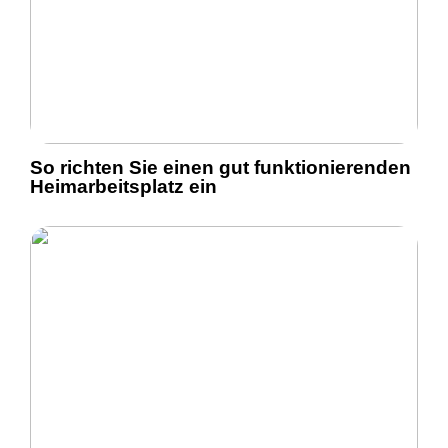
So richten Sie einen gut funktionierenden
Heimarbeitsplatz ein