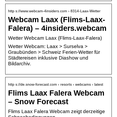
http s://www.webcam-4insiders.com › 8314-Laax-Wetter
Webcam Laax (Flims-Laax-
Falera) – 4insiders.webcam
Wetter Webcam Laax (Flims-Laax-Falera)
Wetter Webcam: Laax > Surselva >
Graubünden > Schweiz Ferien-Wetter für
Städtereisen inklusive Diashow und
Bildarchiv.
http s://de.snow-forecast.com › resorts › webcams › latest
Flims Laax Falera Webcam
– Snow Forecast
Flims Laax Falera Webcam zeigt derzeitige