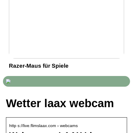
Razer-Maus für Spiele
Wetter laax webcam
http s://live.flimslaax.com › webcams