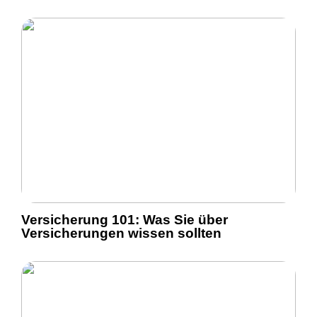
Versicherung 101: Was Sie über
Versicherungen wissen sollten