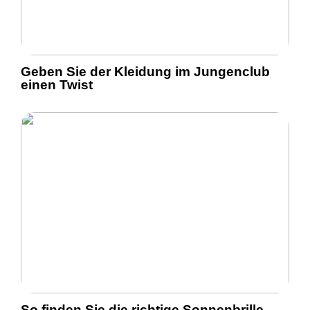
Geben Sie der Kleidung im Jungenclub
einen Twist
So finden Sie die richtige Sonnenbrille