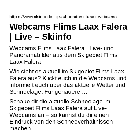
http s://www.skiinfo.de › graubuenden › laax › webcams
Webcams Flims Laax Falera
| Live – Skiinfo
Webcams Flims Laax Falera | Live- und
Panoramabilder aus dem Skigebiet Flims
Laax Falera
Wie sieht es aktuell im Skigebiet Flims Laax
Falera aus? Klickt euch in die Webcams und
informiert euch über das aktuelle Wetter und
Schneelage. Für genauere …
Schaue dir die aktuelle Schneelage im
Skigebiet Flims Laax Falera auf Live-
Webcams an – so kannst du dir einen
Eindruck von den Schneeverhältnissen
machen