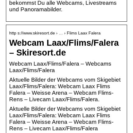
bekommst Du alle Webcams, Livestreams
und Panoramabilder.
http s://www.skiresort.de › … › Flims Laax Falera
Webcam Laax/Flims/Falera
– Skiresort.de
Webcam Laax/Flims/Falera – Webcams
Laax/Flims/Falera
Aktuelle Bilder der Webcams vom Skigebiet
Laax/Flims/Falera: Webcam Laax Flims
Falera – Weisse Arena – Webcam Flims-
Rens – Livecam Laax/Flims/Falera.
Aktuelle Bilder der Webcams vom Skigebiet
Laax/Flims/Falera: Webcam Laax Flims
Falera – Weisse Arena – Webcam Flims-
Rens – Livecam Laax/Flims/Falera