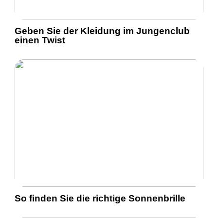
Geben Sie der Kleidung im Jungenclub
einen Twist
So finden Sie die richtige Sonnenbrille