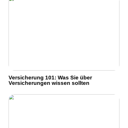
Versicherung 101: Was Sie über
Versicherungen wissen sollten