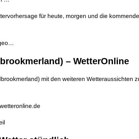
ttervorhersage für heute, morgen und die kommende
› geo…
dbrookmerland) – WetterOnline
dbrookmerland) mit den weiteren Wetteraussichten 
wetteronline.de
il