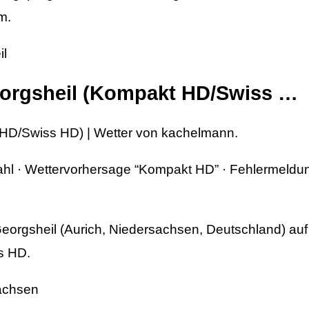
m.
il
eorgsheil (Kompakt HD/Swiss …
 HD/Swiss HD) | Wetter von kachelmann.
hl · Wettervorhersage “Kompakt HD” · Fehlermeldun
eorgsheil (Aurich, Niedersachsen, Deutschland) auf
s HD.
sachsen