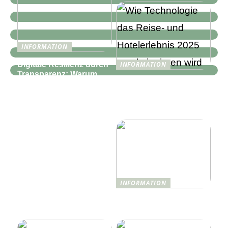
INFORMATION
Digitale Resilienz durch
INFORMATION
Transparenz: Warum
Wie Technologie das
moderne IT-
Reise- und
Infrastrukturen mehr als
Hotelerlebnis 2025
nur Monitoring
revolutionieren wird
benötigen
INFORMATION
Was ist Shisha und wie
funktioniert sie?