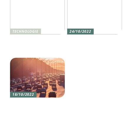
TECHNOLOGIE
24/10/2022
Vier gute Gründe für
Erlebe die Welt mit dem,
eine Silikon tastatur
den du am meisten
liebst
18/10/2022
Versicherung 101: Was
Sie über
Versicherungen wissen
sollten