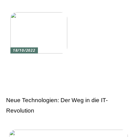
eine Silikon tastatur
den du am meisten
liebst
18/10/2022
Versicherung 101: Was
Sie über
Versicherungen wissen
sollten
Neue Technologien: Der Weg in die IT-
Revolution