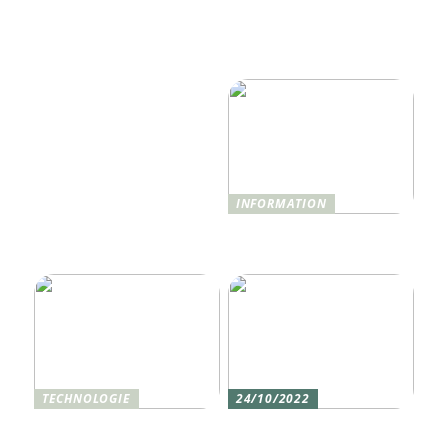
Wie Technologie das
moderne IT-
Reise- und
Infrastrukturen mehr als
Hotelerlebnis 2025
nur Monitoring
revolutionieren wird
benötigen
INFORMATION
Was ist Shisha und wie
funktioniert sie?
TECHNOLOGIE
24/10/2022
Vier gute Gründe für
Erlebe die Welt mit dem,