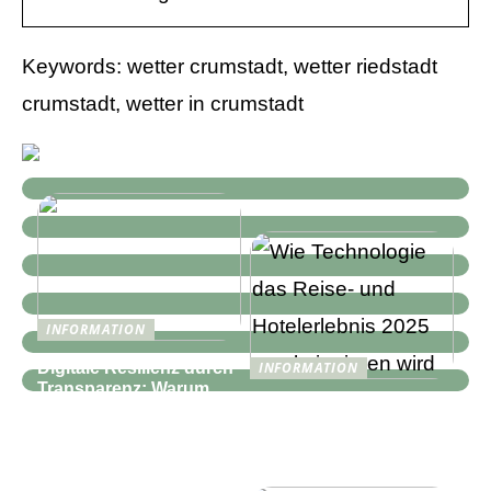
Keywords: wetter crumstadt, wetter riedstadt
crumstadt, wetter in crumstadt
INFORMATION
Digitale Resilienz durch
INFORMATION
Transparenz: Warum
Wie Technologie das
moderne IT-
Reise- und
Infrastrukturen mehr als
Hotelerlebnis 2025
nur Monitoring
revolutionieren wird
benötigen