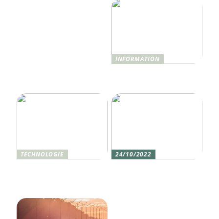
INFORMATION
Was ist Shisha und wie
funktioniert sie?
TECHNOLOGIE
24/10/2022
Vier gute Gründe für
Erlebe die Welt mit dem,
eine Silikon tastatur
den du am meisten
liebst