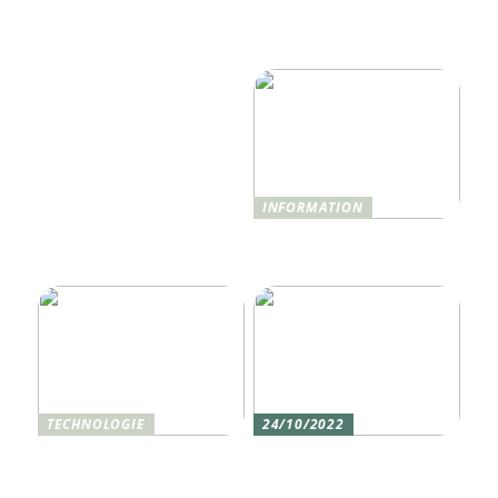
Reise- und
Infrastrukturen mehr als
Hotelerlebnis 2025
nur Monitoring
revolutionieren wird
benötigen
INFORMATION
Was ist Shisha und wie
funktioniert sie?
TECHNOLOGIE
24/10/2022
Vier gute Gründe für
Erlebe die Welt mit dem,
eine Silikon tastatur
den du am meisten