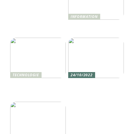
INFORMATION
Was ist Shisha und wie
funktioniert sie?
TECHNOLOGIE
24/10/2022
Vier gute Gründe für
Erlebe die Welt mit dem,
eine Silikon tastatur
den du am meisten
liebst