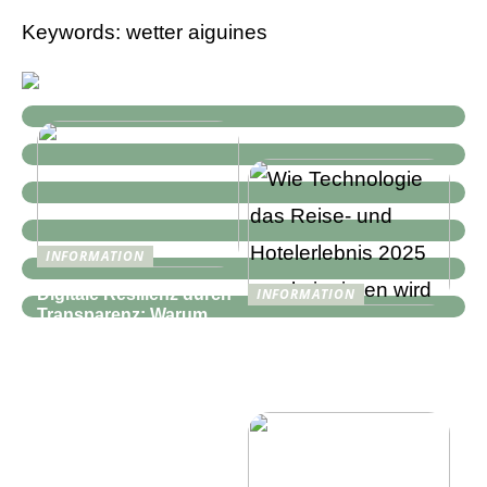
Keywords: wetter aiguines
INFORMATION
Digitale Resilienz durch
INFORMATION
Transparenz: Warum
Wie Technologie das
moderne IT-
Reise- und
Infrastrukturen mehr als
Hotelerlebnis 2025
nur Monitoring
revolutionieren wird
benötigen