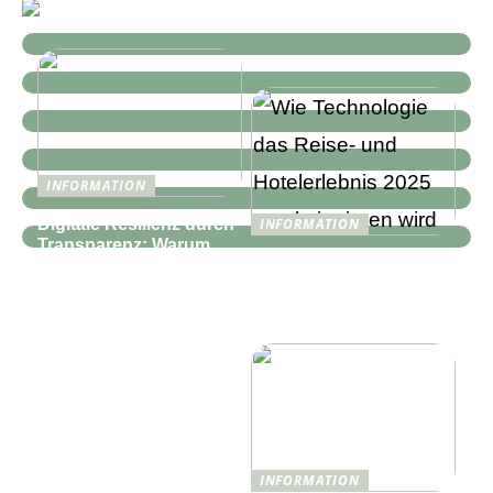
INFORMATION
Digitale Resilienz durch
INFORMATION
Transparenz: Warum
Wie Technologie das
moderne IT-
Reise- und
Infrastrukturen mehr als
Hotelerlebnis 2025
nur Monitoring
revolutionieren wird
benötigen
INFORMATION