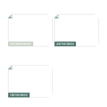
Was ist Shisha und wie
funktioniert sie?
TECHNOLOGIE
24/10/2022
Vier gute Gründe für
Erlebe die Welt mit dem,
eine Silikon tastatur
den du am meisten
liebst
18/10/2022
Versicherung 101: Was