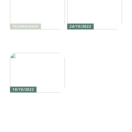
TECHNOLOGIE
24/10/2022
Vier gute Gründe für
Erlebe die Welt mit dem,
eine Silikon tastatur
den du am meisten
liebst
18/10/2022
Versicherung 101: Was
Sie über
Versicherungen wissen
sollten