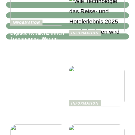
INFORMATION
Digitale Resilienz durch
INFORMATION
Transparenz: Warum
Wie Technologie das
moderne IT-
Reise- und
Infrastrukturen mehr als
Hotelerlebnis 2025
nur Monitoring
revolutionieren wird
benötigen
INFORMATION
Was ist Shisha und wie
funktioniert sie?