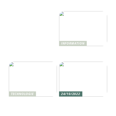
Hotelerlebnis 2025
nur Monitoring
revolutionieren wird
benötigen
INFORMATION
Was ist Shisha und wie
funktioniert sie?
TECHNOLOGIE
24/10/2022
Vier gute Gründe für
Erlebe die Welt mit dem,
eine Silikon tastatur
den du am meisten
liebst