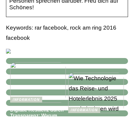
Personen sprechen darüber. Freu dich auf
Schönes!
Keywords: rar facebook, rock am ring 2016
facebook
INFORMATION
Digitale Resilienz durch
INFORMATION
Transparenz: Warum
Wie Technologie das
moderne IT-
Reise- und
Infrastrukturen mehr als
Hotelerlebnis 2025
nur Monitoring