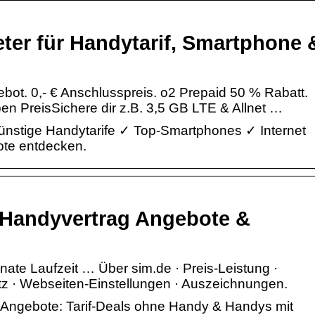
eter für Handytarif, Smartphone 
ebot. 0,- € Anschlusspreis. o2 Prepaid 50 % Rabatt.
n PreisSichere dir z.B. 3,5 GB LTE & Allnet …
günstige Handytarife ✓ Top-Smartphones ✓ Internet
te entdecken.
 Handyvertrag Angebote &
onate Laufzeit … Über sim.de · Preis-Leistung ·
z · Webseiten-Einstellungen · Auszeichnungen.
-Angebote: Tarif-Deals ohne Handy & Handys mit