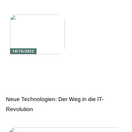
eine Silikon tastatur
den du am meisten
liebst
18/10/2022
Versicherung 101: Was
Sie über
Versicherungen wissen
sollten
Neue Technologien: Der Weg in die IT-
Revolution