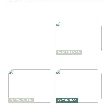
Wie Technologie das
moderne IT-
Reise- und
Infrastrukturen mehr als
Hotelerlebnis 2025
nur Monitoring
revolutionieren wird
benötigen
INFORMATION
Was ist Shisha und wie
funktioniert sie?
TECHNOLOGIE
24/10/2022
Vier gute Gründe für
Erlebe die Welt mit dem,