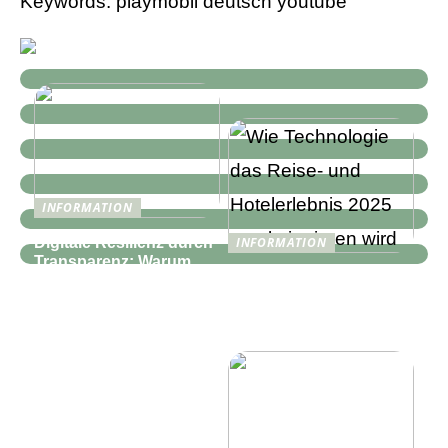
Keywords: playmobil deutsch youtube
INFORMATION
Digitale Resilienz durch
INFORMATION
Transparenz: Warum
Wie Technologie das
moderne IT-
Reise- und
Infrastrukturen mehr als
Hotelerlebnis 2025
nur Monitoring
revolutionieren wird
benötigen