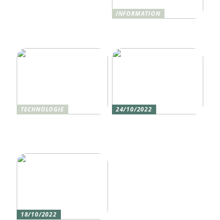
INFORMATION
Was ist Shisha und wie
funktioniert sie?
TECHNOLOGIE
24/10/2022
Vier gute Gründe für
Erlebe die Welt mit dem,
eine Silikon tastatur
den du am meisten
liebst
18/10/2022