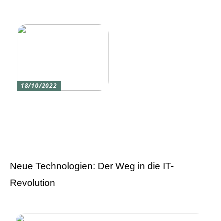
eine Silikon tastatur
den du am meisten
liebst
18/10/2022
Versicherung 101: Was
Sie über
Versicherungen wissen
sollten
Neue Technologien: Der Weg in die IT-
Revolution