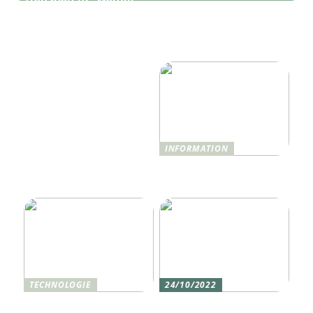
Wie Technologie das
moderne IT-
Reise- und
Infrastrukturen mehr als
Hotelerlebnis 2025
nur Monitoring
revolutionieren wird
benötigen
INFORMATION
Was ist Shisha und wie
funktioniert sie?
TECHNOLOGIE
24/10/2022
Vier gute Gründe für
Erlebe die Welt mit dem,