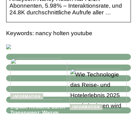
Abonnenten, 5.98% – Interaktionsrate, und
24.8K durchschnittliche Aufrufe aller …
Keywords: nancy holten youtube
INFORMATION
Digitale Resilienz durch
INFORMATION
Transparenz: Warum
Wie Technologie das
moderne IT-
Reise- und
Infrastrukturen mehr als
Hotelerlebnis 2025
nur Monitoring
revolutionieren wird
benötigen