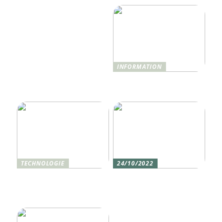
INFORMATION
Was ist Shisha und wie
funktioniert sie?
TECHNOLOGIE
24/10/2022
Vier gute Gründe für
Erlebe die Welt mit dem,
eine Silikon tastatur
den du am meisten
liebst