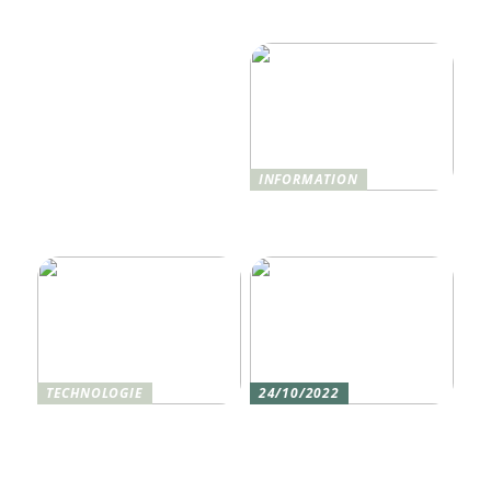
Hotelerlebnis 2025
nur Monitoring
revolutionieren wird
benötigen
INFORMATION
Was ist Shisha und wie
funktioniert sie?
TECHNOLOGIE
24/10/2022
Vier gute Gründe für
Erlebe die Welt mit dem,
eine Silikon tastatur
den du am meisten
liebst