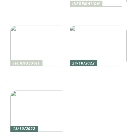
INFORMATION
Was ist Shisha und wie
funktioniert sie?
TECHNOLOGIE
24/10/2022
Vier gute Gründe für
Erlebe die Welt mit dem,
eine Silikon tastatur
den du am meisten
liebst
18/10/2022