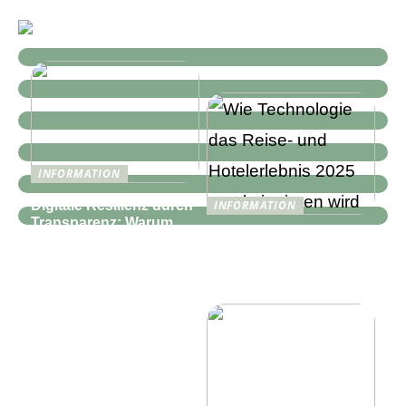
INFORMATION
Digitale Resilienz durch
INFORMATION
Transparenz: Warum
Wie Technologie das
moderne IT-
Reise- und
Infrastrukturen mehr als
Hotelerlebnis 2025
nur Monitoring
revolutionieren wird
benötigen