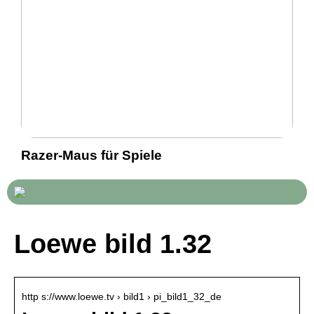
Razer-Maus für Spiele
Loewe bild 1.32
http s://www.loewe.tv › bild1 › pi_bild1_32_de