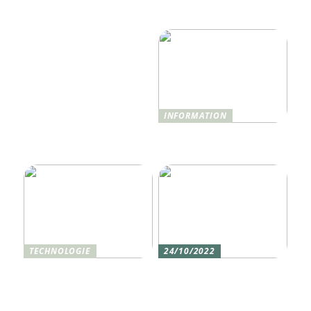
Hotelerlebnis 2025
nur Monitoring
revolutionieren wird
benötigen
INFORMATION
Was ist Shisha und wie
funktioniert sie?
TECHNOLOGIE
24/10/2022
Vier gute Gründe für
Erlebe die Welt mit dem,
eine Silikon tastatur
den du am meisten
liebst