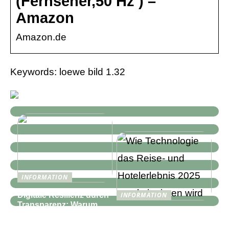
(Fernseher,50 Hz ) –
Amazon
Amazon.de
Keywords: loewe bild 1.32
INFORMATION
Digitale Resilienz durch
INFORMATION
Transparenz: Warum
Wie Technologie das
moderne IT-
Reise- und
Infrastrukturen mehr als