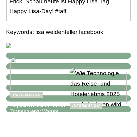
Frick. Schau heute ist Happy Lisa Tag
Happy Lisa-Day! #taff
Keywords: lisa weidenfeller facebook
INFORMATION
Digitale Resilienz durch
INFORMATION
Transparenz: Warum
Wie Technologie das
moderne IT-
Reise- und
Infrastrukturen mehr als
Hotelerlebnis 2025
nur Monitoring
revolutionieren wird
benötigen