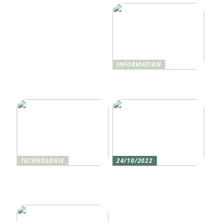
INFORMATION
Was ist Shisha und wie
funktioniert sie?
TECHNOLOGIE
24/10/2022
Vier gute Gründe für
Erlebe die Welt mit dem,
eine Silikon tastatur
den du am meisten
liebst