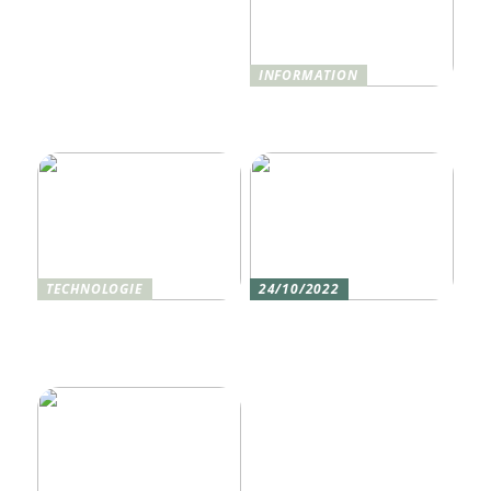
INFORMATION
Was ist Shisha und wie
funktioniert sie?
TECHNOLOGIE
24/10/2022
Vier gute Gründe für
Erlebe die Welt mit dem,
eine Silikon tastatur
den du am meisten
liebst