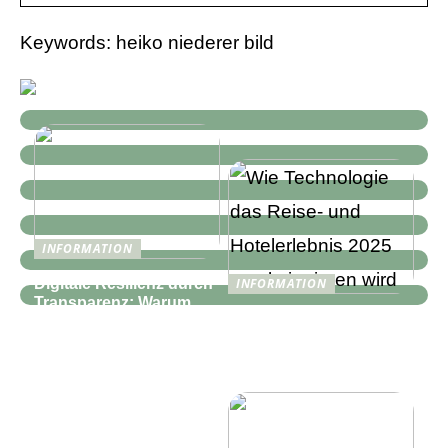
Keywords: heiko niederer bild
INFORMATION
Digitale Resilienz durch
INFORMATION
Transparenz: Warum
Wie Technologie das
moderne IT-
Reise- und
Infrastrukturen mehr als
Hotelerlebnis 2025
nur Monitoring
revolutionieren wird
benötigen