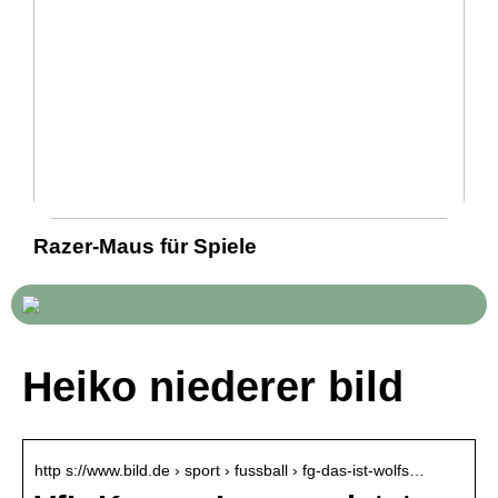
Razer-Maus für Spiele
Heiko niederer bild
http s://www.bild.de › sport › fussball › fg-das-ist-wolfs…