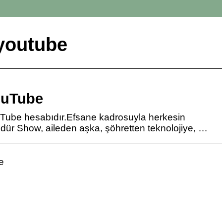
youtube
ouTube
Tube hesabıdır.Efsane kadrosuyla herkesin
dür Show, aileden aşka, şöhretten teknolojiye, …
e