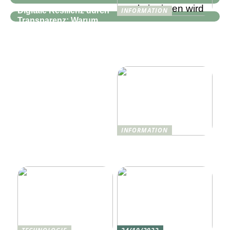
Digitale Resilienz durch
INFORMATION
Transparenz: Warum
Wie Technologie das
moderne IT-
Reise- und
Infrastrukturen mehr als
Hotelerlebnis 2025
nur Monitoring
revolutionieren wird
benötigen
INFORMATION
Was ist Shisha und wie
funktioniert sie?