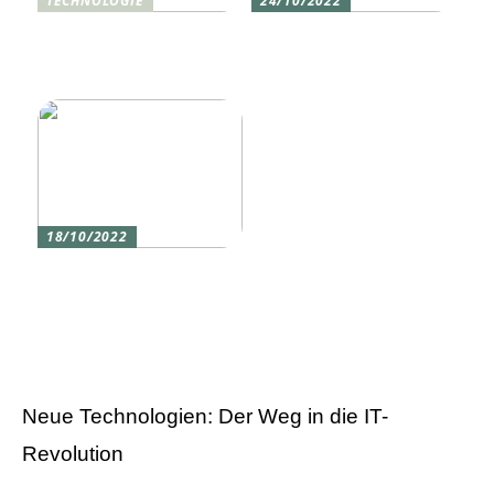
TECHNOLOGIE
24/10/2022
Vier gute Gründe für
Erlebe die Welt mit dem,
eine Silikon tastatur
den du am meisten
liebst
18/10/2022
Versicherung 101: Was
Sie über
Versicherungen wissen
sollten
Neue Technologien: Der Weg in die IT-
Revolution