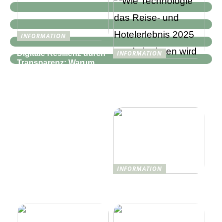
INFORMATION
Digitale Resilienz durch
INFORMATION
Transparenz: Warum
Wie Technologie das
moderne IT-
Reise- und
Infrastrukturen mehr als
Hotelerlebnis 2025
nur Monitoring
revolutionieren wird
benötigen
INFORMATION
Was ist Shisha und wie
funktioniert sie?