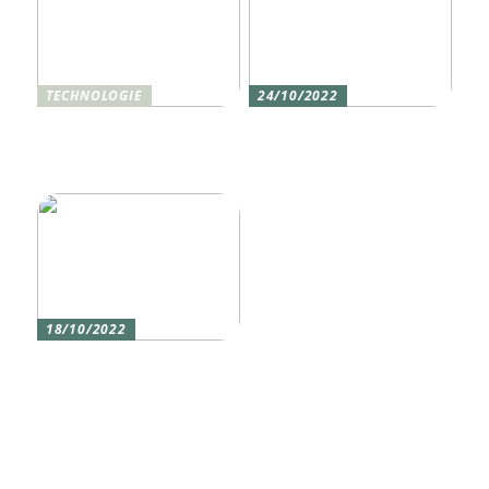
TECHNOLOGIE
24/10/2022
Vier gute Gründe für
Erlebe die Welt mit dem,
eine Silikon tastatur
den du am meisten
liebst
18/10/2022
Versicherung 101: Was
Sie über
Versicherungen wissen
sollten