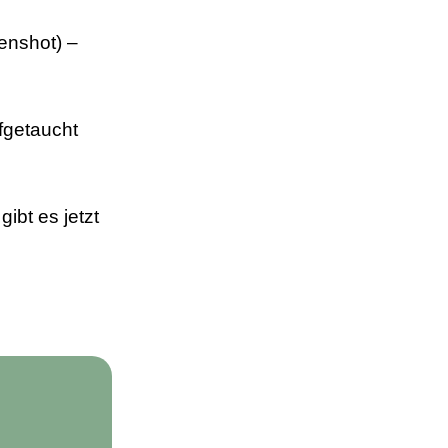
enshot) –
fgetaucht
ibt es jetzt