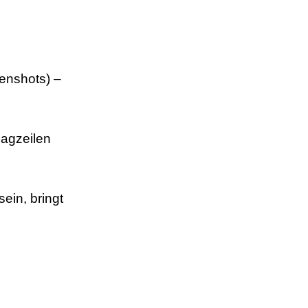
eenshots) –
lagzeilen
ein, bringt