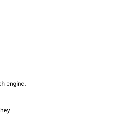
ch engine,
they