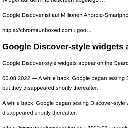
Google Discover ist auf Millionen Android-Smartphon
http s://chromeunboxed.com › goo…
Google Discover-style widgets
Google Discover-style widgets appear on the Sea
05.08.2022 — A while back, Google began testing 
but they disappeared shortly thereafter.
A while back, Google began testing Discover-style
disappeared shortly thereafter.
http s://www.googlewatchblog.de › 2022/03 › googl