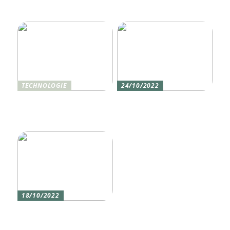
Was ist Shisha und wie
funktioniert sie?
TECHNOLOGIE
24/10/2022
Vier gute Gründe für
Erlebe die Welt mit dem,
eine Silikon tastatur
den du am meisten
liebst
18/10/2022
Versicherung 101: Was
Sie über