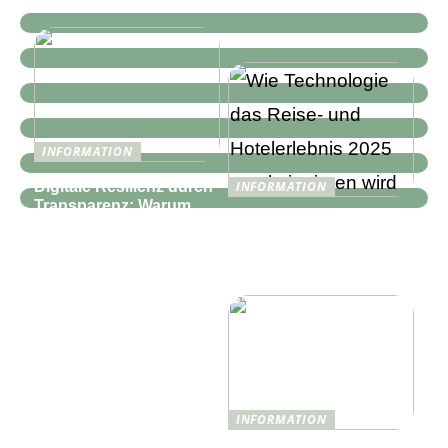
INFORMATION
Digitale Resilienz durch
INFORMATION
Transparenz: Warum
Wie Technologie das
moderne IT-
Reise- und
Infrastrukturen mehr als
Hotelerlebnis 2025
nur Monitoring
revolutionieren wird
benötigen
INFORMATION