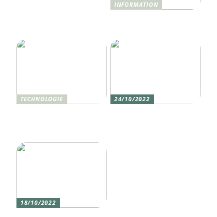
INFORMATION
Was ist Shisha und wie
funktioniert sie?
TECHNOLOGIE
24/10/2022
Vier gute Gründe für
Erlebe die Welt mit dem,
eine Silikon tastatur
den du am meisten
liebst
18/10/2022