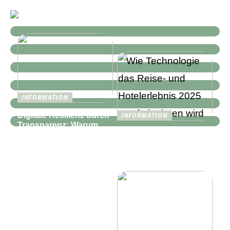
INFORMATION
Digitale Resilienz durch
INFORMATION
Transparenz: Warum
Wie Technologie das
moderne IT-
Reise- und
Infrastrukturen mehr als
Hotelerlebnis 2025
nur Monitoring
revolutionieren wird
benötigen