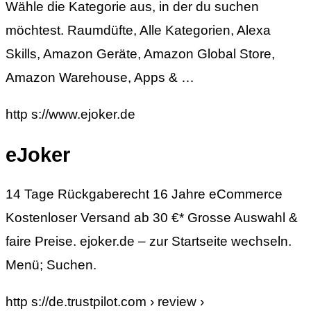
Wähle die Kategorie aus, in der du suchen
möchtest. Raumdüfte, Alle Kategorien, Alexa
Skills, Amazon Geräte, Amazon Global Store,
Amazon Warehouse, Apps & …
http s://www.ejoker.de
eJoker
14 Tage Rückgaberecht 16 Jahre eCommerce
Kostenloser Versand ab 30 €* Grosse Auswahl &
faire Preise. ejoker.de – zur Startseite wechseln.
Menü; Suchen.
http s://de.trustpilot.com › review ›