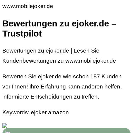
www.mobilejoker.de
Bewertungen zu ejoker.de –
Trustpilot
Bewertungen zu ejoker.de | Lesen Sie
Kundenbewertungen zu www.mobilejoker.de
Bewerten Sie ejoker.de wie schon 157 Kunden
vor Ihnen! Ihre Erfahrung kann anderen helfen,
informierte Entscheidungen zu treffen.
Keywords: ejoker amazon