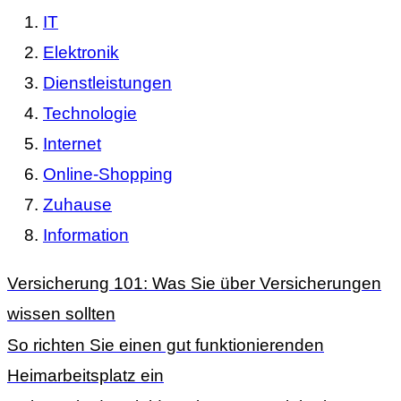
IT
Elektronik
Dienstleistungen
Technologie
Internet
Online-Shopping
Zuhause
Information
Versicherung 101: Was Sie über Versicherungen
wissen sollten
So richten Sie einen gut funktionierenden
Heimarbeitsplatz ein