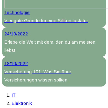
Technologie
Vier gute Gründe für eine Silikon tastatur
24/10/2022
Erlebe die Welt mit dem, den du am meisten
liebst
18/10/2022
Versicherung 101: Was Sie über
Versicherungen wissen sollten
IT
Elektronik