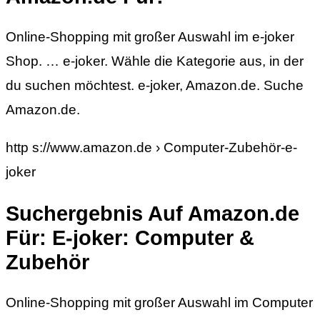
Online-Shopping mit großer Auswahl im e-joker
Shop. … e-joker. Wähle die Kategorie aus, in der
du suchen möchtest. e-joker, Amazon.de. Suche
Amazon.de.
http s://www.amazon.de › Computer-Zubehör-e-
joker
Suchergebnis Auf Amazon.de
Für: E-joker: Computer &
Zubehör
Online-Shopping mit großer Auswahl im Computer