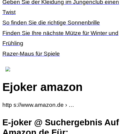
Geben Sie der Kleidung im Jungenclub einen
Twist
So finden Sie die richtige Sonnenbrille
Finden Sie Ihre nächste Mütze für Winter und
Frühling
Razer-Maus für Spiele
Ejoker amazon
http s://www.amazon.de › …
E-joker @ Suchergebnis Auf
Amazon.de Für: