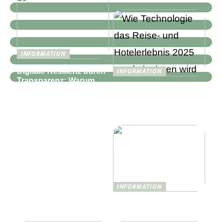
INFORMATION
Digitale Resilienz durch
INFORMATION
Transparenz: Warum
Wie Technologie das
moderne IT-
Reise- und
Infrastrukturen mehr als
Hotelerlebnis 2025
nur Monitoring
revolutionieren wird
benötigen
INFORMATION
Was ist Shisha und wie
funktioniert sie?