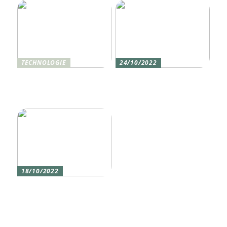
TECHNOLOGIE
24/10/2022
Vier gute Gründe für
Erlebe die Welt mit dem,
eine Silikon tastatur
den du am meisten
liebst
18/10/2022
Versicherung 101: Was
Sie über
Versicherungen wissen
sollten