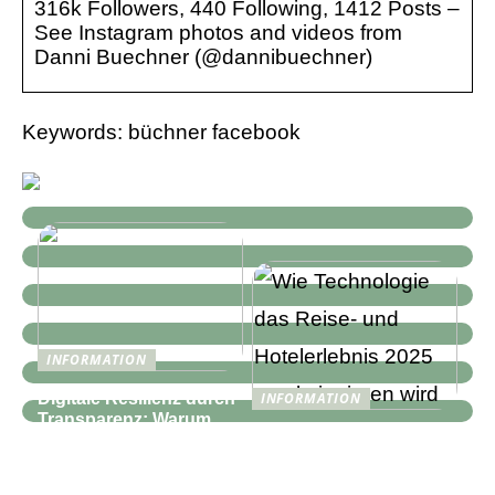
316k Followers, 440 Following, 1412 Posts –
See Instagram photos and videos from
Danni Buechner (@dannibuechner)
Keywords: büchner facebook
INFORMATION
Digitale Resilienz durch
INFORMATION
Transparenz: Warum
Wie Technologie das
moderne IT-
Reise- und
Infrastrukturen mehr als
Hotelerlebnis 2025
nur Monitoring