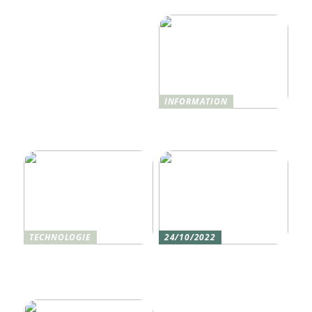
revolutionieren wird
benötigen
INFORMATION
Was ist Shisha und wie
funktioniert sie?
TECHNOLOGIE
24/10/2022
Vier gute Gründe für
Erlebe die Welt mit dem,
eine Silikon tastatur
den du am meisten
liebst