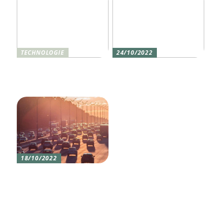
TECHNOLOGIE
24/10/2022
Vier gute Gründe für
Erlebe die Welt mit dem,
eine Silikon tastatur
den du am meisten
liebst
18/10/2022
Versicherung 101: Was
Sie über
Versicherungen wissen
sollten