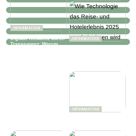
INFORMATION
Digitale Resilienz durch
INFORMATION
Transparenz: Warum
Wie Technologie das
moderne IT-
Reise- und
Infrastrukturen mehr als
Hotelerlebnis 2025
nur Monitoring
revolutionieren wird
benötigen
INFORMATION
Was ist Shisha und wie
funktioniert sie?