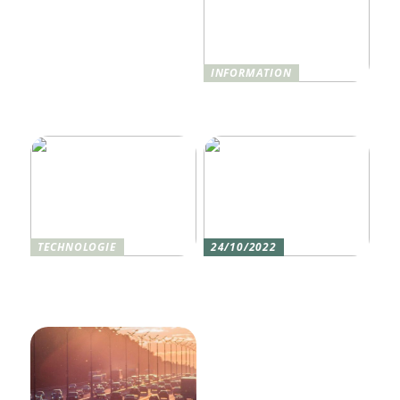
INFORMATION
Was ist Shisha und wie
funktioniert sie?
TECHNOLOGIE
24/10/2022
Vier gute Gründe für
Erlebe die Welt mit dem,
eine Silikon tastatur
den du am meisten
liebst