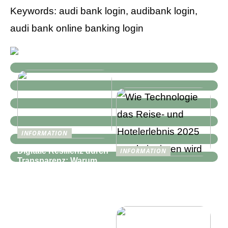
Keywords: audi bank login, audibank login,
audi bank online banking login
INFORMATION
Digitale Resilienz durch
INFORMATION
Transparenz: Warum
Wie Technologie das
moderne IT-
Reise- und
Infrastrukturen mehr als
Hotelerlebnis 2025
nur Monitoring
revolutionieren wird
benötigen