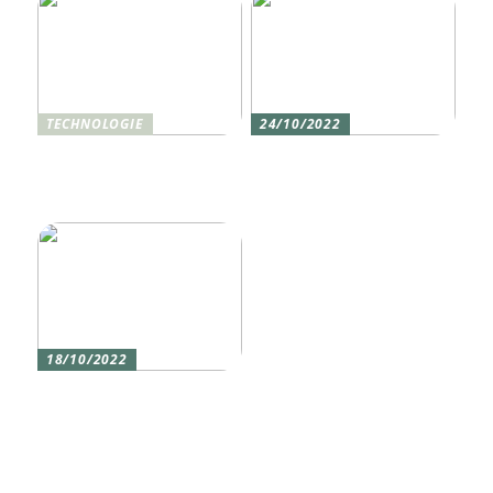
TECHNOLOGIE
24/10/2022
Vier gute Gründe für
Erlebe die Welt mit dem,
eine Silikon tastatur
den du am meisten
liebst
18/10/2022
Versicherung 101: Was
Sie über
Versicherungen wissen
sollten