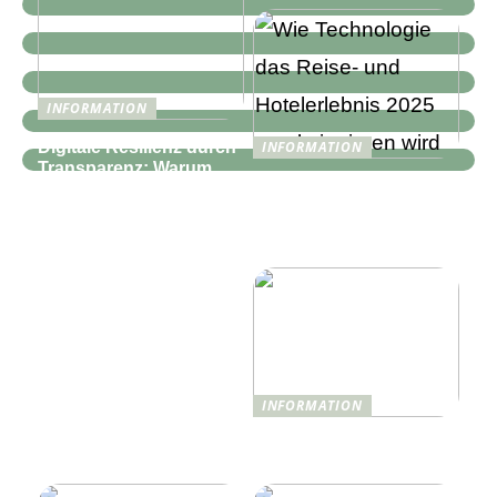
INFORMATION
Digitale Resilienz durch
INFORMATION
Transparenz: Warum
Wie Technologie das
moderne IT-
Reise- und
Infrastrukturen mehr als
Hotelerlebnis 2025
nur Monitoring
revolutionieren wird
benötigen
INFORMATION
Was ist Shisha und wie
funktioniert sie?