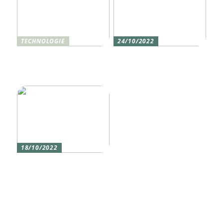
TECHNOLOGIE
24/10/2022
Vier gute Gründe für
Erlebe die Welt mit dem,
eine Silikon tastatur
den du am meisten
liebst
18/10/2022
Versicherung 101: Was
Sie über
Versicherungen wissen
sollten