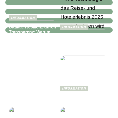
INFORMATION
Digitale Resilienz durch
INFORMATION
Transparenz: Warum
Wie Technologie das
moderne IT-
Reise- und
Infrastrukturen mehr als
Hotelerlebnis 2025
nur Monitoring
revolutionieren wird
benötigen
INFORMATION
Was ist Shisha und wie
funktioniert sie?