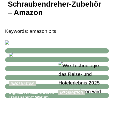
Schraubendreher-Zubehör
– Amazon
Keywords: amazon bits
INFORMATION
Digitale Resilienz durch
INFORMATION
Transparenz: Warum
Wie Technologie das
moderne IT-
Reise- und
Infrastrukturen mehr als
Hotelerlebnis 2025
nur Monitoring