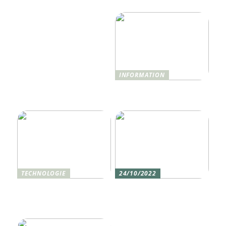
revolutionieren wird
benötigen
INFORMATION
Was ist Shisha und wie
funktioniert sie?
TECHNOLOGIE
24/10/2022
Vier gute Gründe für
Erlebe die Welt mit dem,
eine Silikon tastatur
den du am meisten
liebst