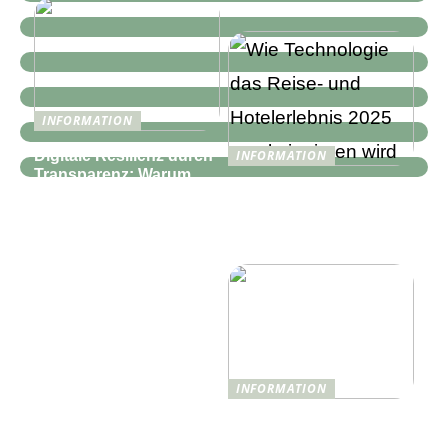
INFORMATION
Digitale Resilienz durch
INFORMATION
Transparenz: Warum
Wie Technologie das
moderne IT-
Reise- und
Infrastrukturen mehr als
Hotelerlebnis 2025
nur Monitoring
revolutionieren wird
benötigen
INFORMATION
Was ist Shisha und wie
funktioniert sie?