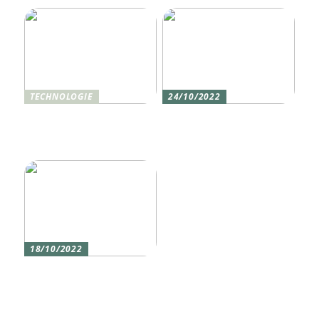
TECHNOLOGIE
24/10/2022
Vier gute Gründe für
Erlebe die Welt mit dem,
eine Silikon tastatur
den du am meisten
liebst
18/10/2022
Versicherung 101: Was
Sie über
Versicherungen wissen
sollten