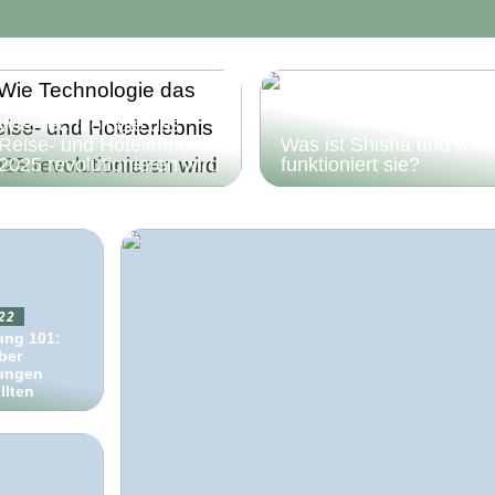
Wie Technologie das
Reise- und Hotelerlebnis
Was ist Shisha und wie
2025 revolutionieren wird
funktioniert sie?
22
ung 101:
ber
rungen
llten