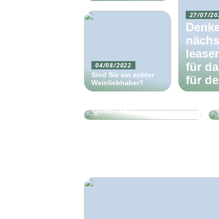
27/07/20
Denke
nächs
lease
für d
04/08/2022
Sind Sie ein echter
für d
Weinliebhaber?
Eine gute Nacht ist der
Schlüssel zu einem
guten Tag