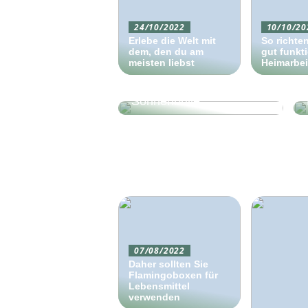
24/10/2022
10/10/20
Erlebe die Welt mit
So richten
dem, den du am
gut funkt
meisten liebst
Heimarbei
So finden Sie die richtige
Sonnenbrille
07/08/2022
Daher sollten Sie
Flamingoboxen für
Lebensmittel
verwenden