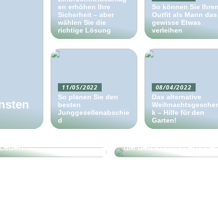
en erhöhen Ihre
So können Sie Ihre
Sicherheit – aber
Outfit als Mann das
wählen Sie die
gewisse Etwas
richtige Lösung
verleihen
11/05/2022
08/04/2022
So planen Sie den
Das alternative
ensten
besten
Weihnachtsgesche
Junggesellenabschie
k – Hilfe für den
d
Garten!
Neues Dach gibt neues
3 Heimwerkerarbeiten,
Leben
die den Komfort erhöhe