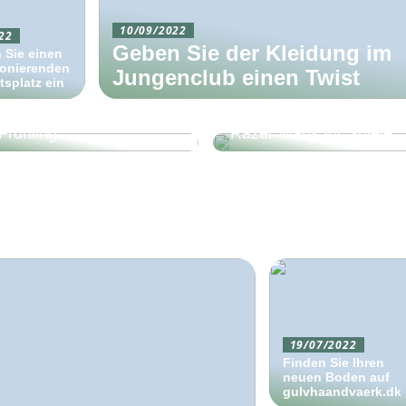
10/09/2022
22
Geben Sie der Kleidung im
 Sie einen
ionierenden
Jungenclub einen Twist
tsplatz ein
Finden Sie Ihre nächste
Mütze für Winter und
Frühling
Razer-Maus für Spiele
19/07/2022
Finden Sie Ihren
neuen Boden auf
gulvhaandvaerk.dk