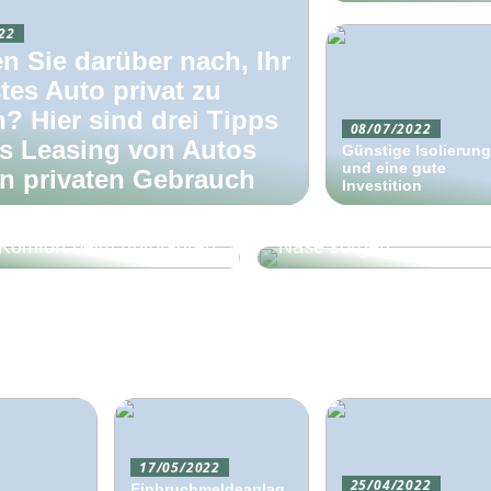
22
n Sie darüber nach, Ihr
tes Auto privat zu
n? Hier sind drei Tipps
08/07/2022
as Leasing von Autos
Günstige Isolierung
und eine gute
en privaten Gebrauch
Eine Operation kann für
Investition
einen besseren
So steigern Sie Ihren
Luftdurchgang durch die
Komfort beim Autofahren
Nase sorgen
17/05/2022
25/04/2022
Einbruchmeldeanlag