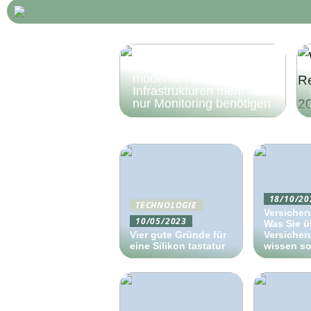
Digitale Resilienz durch
Transparenz: Warum
moderne IT-
Infrastrukturen mehr als
nur Monitoring benötigen
18/10/20
TECHNOLOGIE
Versicher
10/05/2023
Was Sie ü
Vier gute Gründe für
Versiche
eine Silikon tastatur
wissen so